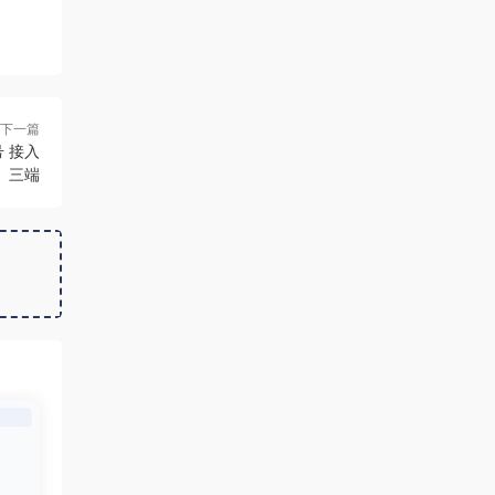
下一篇
号 接入
三端