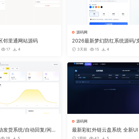
源码网
区邻里通网站源码
2026最新梦幻防红系统源码/
持抖音圆码
17
4
3天前
15
4
源码网
动发货系统/自动回复/闲鱼
最新彩虹外链云盘系统 全新UI
复系统源码
开美化版
28
5
1周前
42
5