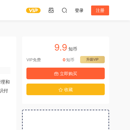
登录
注册
9.9
知币
VIP免费
0
知币
升级VIP
立即购买
管理和
收藏
识付