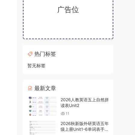
广告位
热门标签
暂无标签
最新文章
2026人教英语五上自然拼
读表Unit2
11
2026秋新版外研英语五年
级上册Unit1-6单词表手写
体字帖