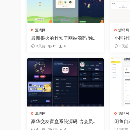
源码网
源码网
最新很火的竹知了网站源码 独立
小区社
后台版
3天前
15
4
3天前
源码网
源码网
豪华交友盲盒系统源码 含会员分
闲鱼自
站分销系统 可易支付
AI回
4天前
23
4
1周前