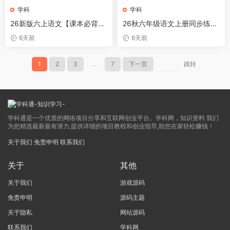
学科
学科
26新版六上语文【课本必背内
26秋六年级语文上册同步练字
容】背诵版
字帖
6天前
6天前
1
2
3
...
7
下一页
跳转
学科通是一个优质的网络项目分享和互联网创业平台。学科网，知识资料 我们
为您精选最新最有潜力,提供详细的项目教程和创业指导,助您在家轻松赚钱！
关于我们
免责申明
联系我们
关于
其他
关于我们
游戏源码
免责申明
源码主题
关于隐私
网站源码
联系我们
学科网