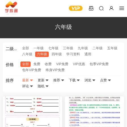
六年级
全部
一年级
七年级
三年级
九年级
二年级
五年级
二级分
八年级
六年级
四年级
学习资料
通用
类
全部
免费
收费
VIP免费
VIP优惠
包季VIP免费
价格
包年VIP免费
终身VIP免费
排序
最新
更新
推荐
下载
浏览
点赞
评论
随机