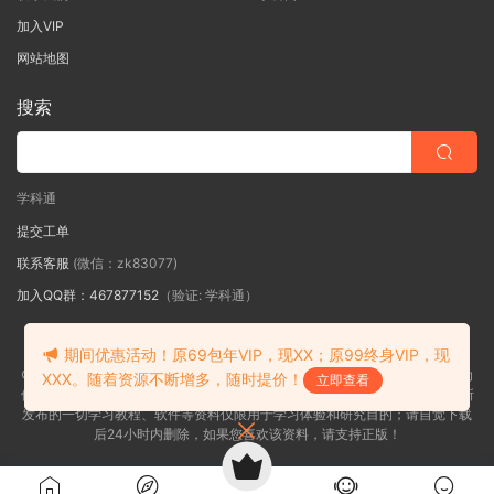
加入VIP
网站地图
搜索
学科通
提交工单
联系客服
(微信：zk83077)
加入QQ群：467877152
（验证: 学科通）
期间优惠活动！原69包年VIP，现XX；原99终身VIP，现
皖ICP备2026016967号-1
©2018-2026学科通网内容全部来自网络，版权争议与本站无关，如果您认为
XXX。随着资源不断增多，随时提价！
立即查看
侵犯了您的合法权益,请联系我们删除，并向所有持版权者致最深歉意！本站所
发布的一切学习教程、软件等资料仅限用于学习体验和研究目的；请自觉下载
后24小时内删除，如果您喜欢该资料，请支持正版！