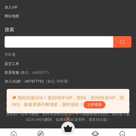
加入VIP
网站地图
搜索
学科通
提交工单
联系客服
(微信：zk83077)
加入QQ群：467877152
（验证: 学科通）
期间优惠活动！原69包年VIP，现XX；原99终身VIP，现
皖ICP备2026016967号-1
©2018-2026学科通网内容全部来自网络，版权争议与本站无关，如果您认为
XXX。随着资源不断增多，随时提价！
立即查看
侵犯了您的合法权益,请联系我们删除，并向所有持版权者致最深歉意！本站所
发布的一切学习教程、软件等资料仅限用于学习体验和研究目的；请自觉下载
后24小时内删除，如果您喜欢该资料，请支持正版！