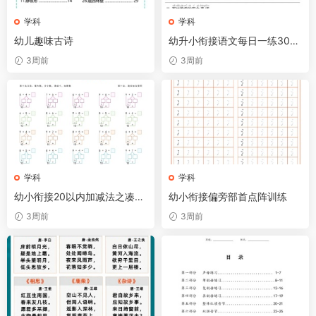
学科
学科
幼儿趣味古诗
幼升小衔接语文每日一练30天
15页
3周前
3周前
学科
学科
幼小衔接20以内加减法之凑十
幼小衔接偏旁部首点阵训练
法、破十法、平十法图解（30
3周前
3周前
页）