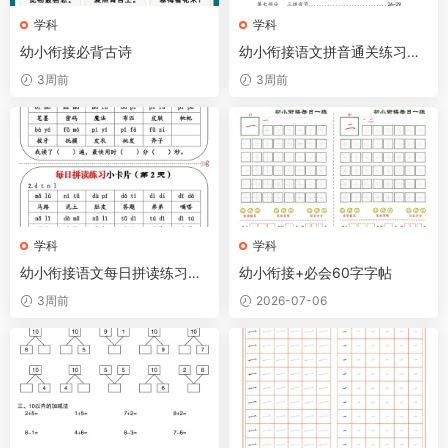
学科
学科
幼小衔接必背古诗
幼小衔接语文拼音通关练习
（含答案63页）
3周前
3周前
学科
学科
幼小衔接语文每日拼读练习小
幼小衔接+必会60字字帖
卡片19天10页
3周前
2026-07-06