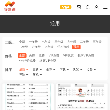
通用
全部
一年级
七年级
三年级
九年级
二年级
五年级
二级分
八年级
六年级
四年级
学习资料
通用
类
全部
免费
收费
VIP免费
VIP优惠
包季VIP免费
价格
包年VIP免费
终身VIP免费
排序
最新
更新
推荐
下载
浏览
点赞
评论
随机