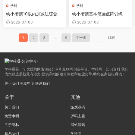
学科
学科
幼小衔接10以内加减法综合练
幼小衔接基本笔画点阵训练
习20套20页
2026-07-06
2026-07-06
1
2
3
...
6
下一页
跳转
学科通是一个优质的网络项目分享和互联网创业平台。学科网，知识资料 我们
为您精选最新最有潜力,提供详细的项目教程和创业指导,助您在家轻松赚钱！
关于我们
免责申明
联系我们
关于
其他
关于我们
游戏源码
免责申明
源码主题
关于隐私
网站源码
联系我们
学科网