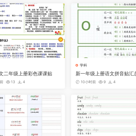
学科
语文二年级上册彩色课课贴
新一年级上册语文拼音贴汇
时前
13
4
10小时前
9
4