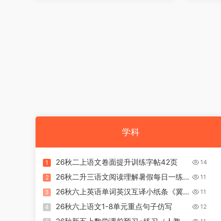
学科
26秋二上语文卷面提升训练字帖42页
14
1
26秋二升三语文阅读理解暑假每日一练
11
2
38天（含答案）三上语文
26秋六上英语单词英汉互译小纸条《冀
11
3
教版》
26秋六上语文1-8单元重点句子仿写
12
4