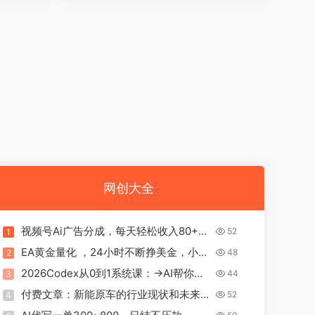
网创大全
视频号Ai广告分成，每天轻松收入80+，
52
1
已稳定运行2年！
EA黄金量化 ，24小时不断挣美金，小白
48
2
轻松上手，日入1000+
2026Codex从0到1系统课：→AI帮你写
44
3
+改+测+交付→覆盖办公开发设计多场景
付费文章：新能原车的行业现状和未来展
52
4
→解锁高效AI生产力
望