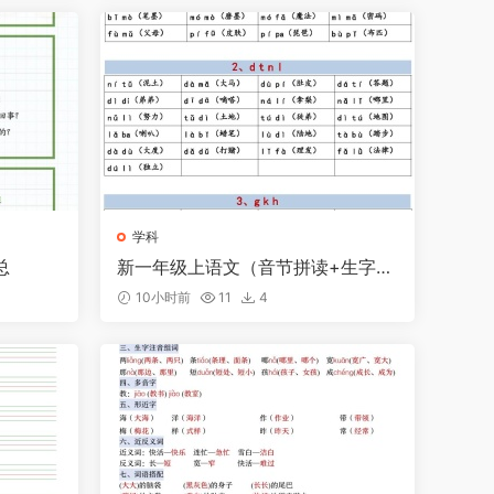
学科
总
新一年级上语文（音节拼读+生字练
习全汇总）
10小时前
11
4