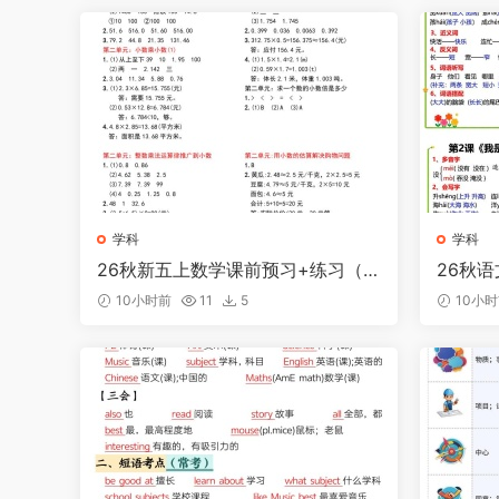
学科
学科
26秋新五上数学课前预习+练习（人
26秋
教版）【参考答案】
10小时前
11
5
10小