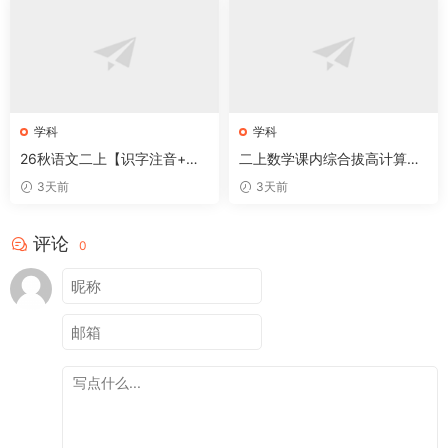
学科
学科
26秋语文二上【识字注音+看
二上数学课内综合拔高计算每
拼音写词语】专练
日一练33天17页
3天前
3天前
评论
0