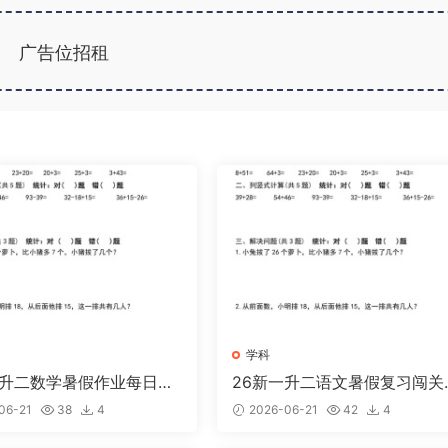
广告位招租
学科
一升二数学暑假作业每日一
26新一升二语文暑假复习闯关
-一下
日一练小纸条-一下
06-21
38
4
2026-06-21
42
4