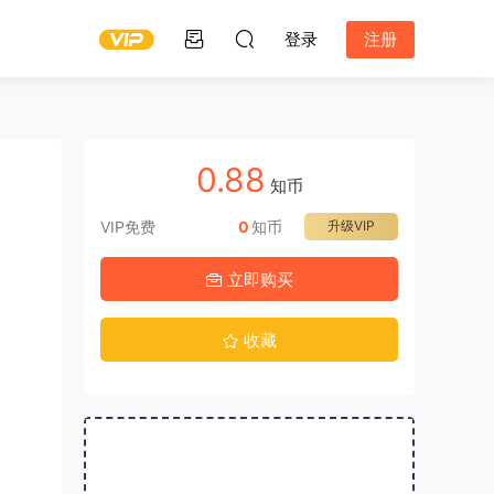
登录
注册
0.88
知币
VIP免费
0
知币
升级VIP
立即购买
收藏