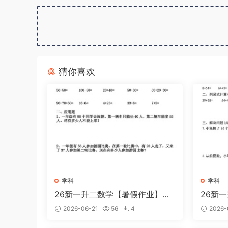
猜你喜欢
学科
学科
26新一升二数学【暑假作业】全
26新
58套计算（通用）一下
练30天
2026-06-21
56
4
2026-