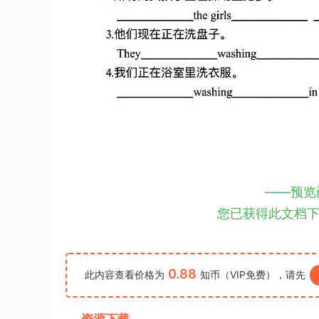
——预览
您已获得此文档
0.88
此内容查看价格为
知币（VIP免费），请先