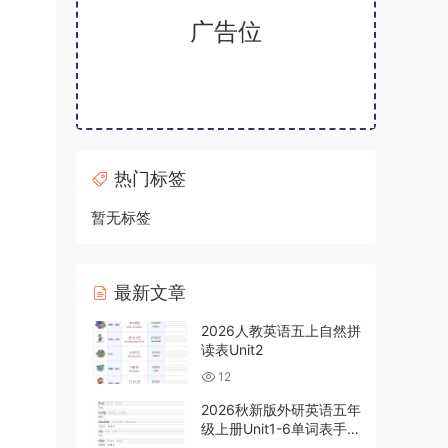
广告位
热门标签
暂无标签
最新文章
2026人教英语五上自然拼
读表Unit2
12
2026秋新版外研英语五年
级上册Unit1-6单词表手写
体字帖