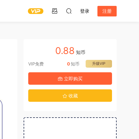
登录
注册
0.88
知币
VIP免费
0
知币
升级VIP
立即购买
收藏