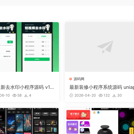
源码网
最新去水印小程序源码 v1.
最新装修小程序系统源码 unia
带流量主
全开源
06-10
58
4
2026-04-20
132
30