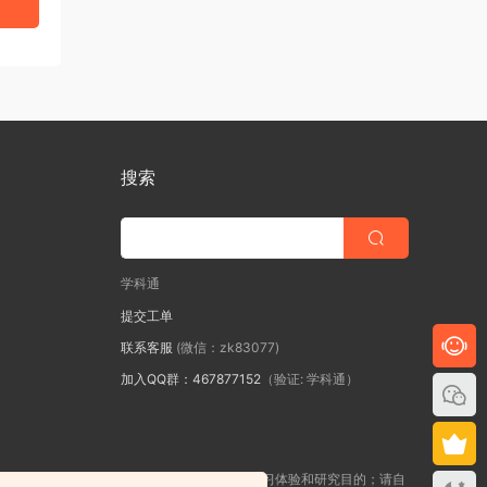
搜索
学科通
提交工单
联系客服
(微信：zk83077)
加入QQ群：467877152
（验证: 学科通）
站所发布的一切学习教程、软件等资料仅限用于学习体验和研究目的；请自