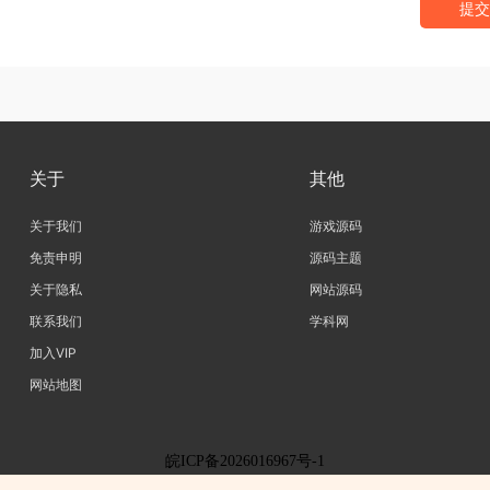
提交
关于
其他
关于我们
游戏源码
免责申明
源码主题
关于隐私
网站源码
联系我们
学科网
加入VIP
网站地图
皖ICP备2026016967号-1
，如果您认为侵犯了您的合法权益,请联系我们删除，并向所有持版权者致最深歉意！本