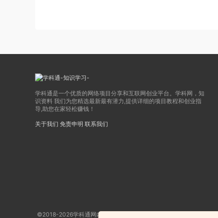
学科通是一个优质的网络项目分享和互联网创业平台。学科网，知
识资料 我们为您精选最新最有潜力,提供详细的项目教程和创业指
导,助您在家轻松赚钱！
关于我们
免责申明
联系我们
©2018-2026学科通网内容全部来自网络，版权争议与本站无关