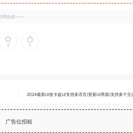
注明出处~~~
0
0
2024最新UI发卡盗U/支持多语言/更新UI界面/支持多个
广告位招租