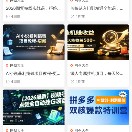
网创大全
网创大全
2026期货短线实战课，拒绝空
剪映从入门到精通全能课：画
泛理论，以盘面信号为核心，
中画×蒙版×关键帧×卡点×调
4周前
4周前
教你在分化行情中抓关键品
色×抠像，一站式掌握剪辑核
种、避诱多陷阱(更新0711)
心技能
网创大全
网创大全
AI小说暴利搞钱项目教程-更
懒人专属挂机项目，每天轻松
新，大佬亲测月入1-3万，从
入账500以上，小白快速上手
4周前
4周前
零教学短故事创作与投稿变现
盈利
全套玩法
网创大全
网创大全