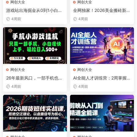
网创大全
网创大全
游戏站出海掘金从0到1小白实
全网独家！2026美金搬砖新项
战课，从选词到上线，从收录
目，低门槛高回报，长久绿色
4周前
4周前
到变现，月入3700刀+
稳定，用副业改写人生
网创大全
网创大全
26年最新风口，一部手机也可
AI全能人才训练营：2周掌握文
实现财富自由！每天十几分钟
案×图像×视频×PPT×数字人×
4周前
4周前
轻松日入500+，长期稳定，
工作流，超越80%的人
可矩阵放大！