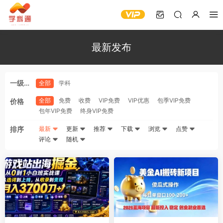
最新发布
一级分
全部
学科
类
全部
免费
收费
VIP免费
VIP优惠
包季VIP免费
价格
包年VIP免费
终身VIP免费
排序
最新
更新
推荐
下载
浏览
点赞
评论
随机