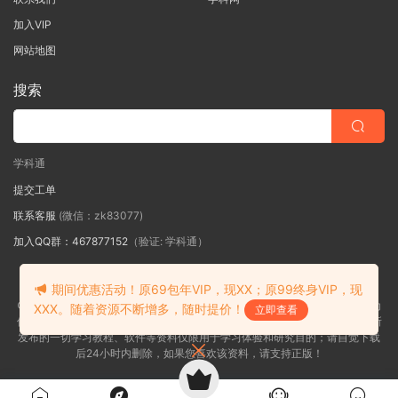
加入VIP
网站地图
搜索
学科通
提交工单
联系客服
(微信：zk83077)
加入QQ群：467877152
（验证: 学科通）
期间优惠活动！原69包年VIP，现XX；原99终身VIP，现
皖ICP备2026016967号-1
©2018-2026学科通网内容全部来自网络，版权争议与本站无关，如果您认为
XXX。随着资源不断增多，随时提价！
立即查看
侵犯了您的合法权益,请联系我们删除，并向所有持版权者致最深歉意！本站所
发布的一切学习教程、软件等资料仅限用于学习体验和研究目的；请自觉下载
后24小时内删除，如果您喜欢该资料，请支持正版！