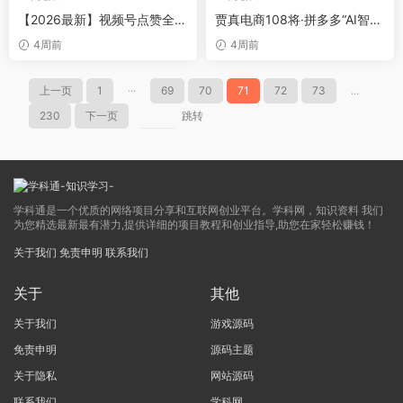
【2026最新】视频号点赞全自
贾真电商108将·拼多多“AI智创
动挂G项目，双号日入700+，
+利润爆破“双核爆款特训营
4周前
4周前
零基础保姆级教程(附全套工
具)【揭秘】
上一页
1
···
69
70
71
72
73
...
230
下一页
跳转
学科通是一个优质的网络项目分享和互联网创业平台。学科网，知识资料 我们
为您精选最新最有潜力,提供详细的项目教程和创业指导,助您在家轻松赚钱！
关于我们
免责申明
联系我们
关于
其他
关于我们
游戏源码
免责申明
源码主题
关于隐私
网站源码
联系我们
学科网