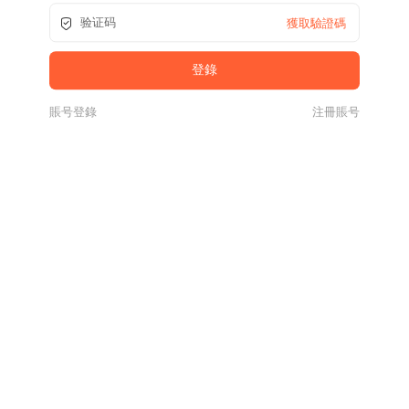
獲取驗證碼
賬号登錄
注冊賬号